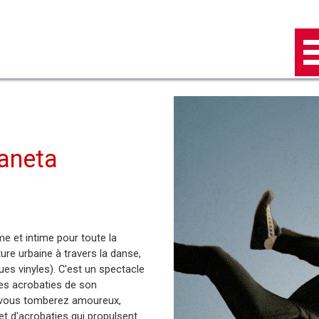
Sauter le menu
aneta
e et intime pour toute la
ture urbaine à travers la danse,
ues vinyles). C'est un spectacle
 des acrobaties de son
t vous tomberez amoureux,
et d'acrobaties qui propulsent