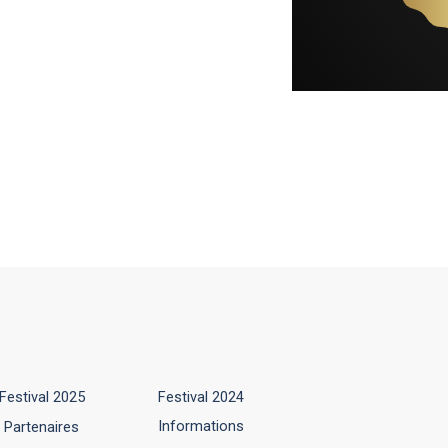
Sauter le menu
Festival 2025
Festival 2024
▼
▼
Informations
Partenaires
pratiques